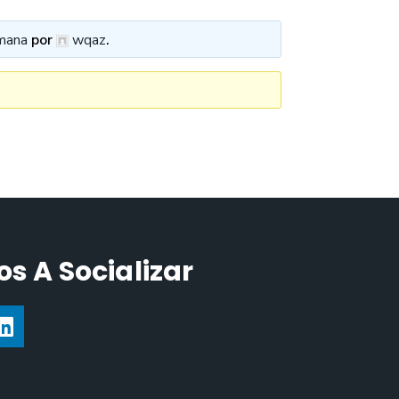
mana
por
wqaz
.
s A Socializar