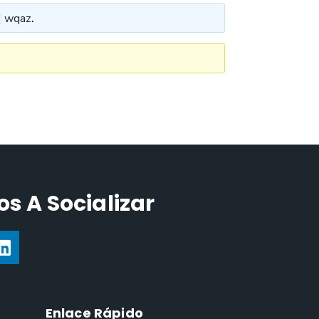
wqaz
.
s A Socializar
Enlace Rápido