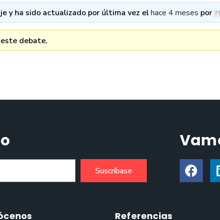
e y ha sido actualizado por última vez el
hace 4 meses
por
 este debate.
do
Vamo
Suscríbase
ócenos
Referencias