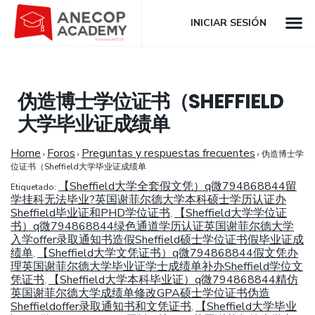
INICIAR SESIÓN
伪造博士学位证书（SHEFFIELD
大学毕业证成绩单
Home
Foros
Preguntas y respuestas frecuentes
›
›
›
伪造博士学
位证书（Sheffield大学毕业证成绩单
【Sheffield大学全套假文凭）q微794868844留
Etiquetado:
学挂科无法毕业?英国谢菲尔德大学本科硕士学历认证办
Sheffield毕业证和PHD学位证书
【Sheffield大学学位证
,
书）q微794868844绿色通道学历认证英国谢菲尔德大学
入学offer录取通知书造假Sheffield硕士学位证书假毕业证成
绩单
【Sheffield大学文凭证书）q微794868844假文凭办
,
理英国谢菲尔德大学毕业证学士成绩单补办Sheffield学位文
凭证书
【Sheffield大学本科毕业证）q微794868844精仿
,
英国谢菲尔德大学成绩单修改GPA硕士学位证书伪造
Sheffieldoffer录取通知书和文凭证书
【Sheffield大学毕业
,