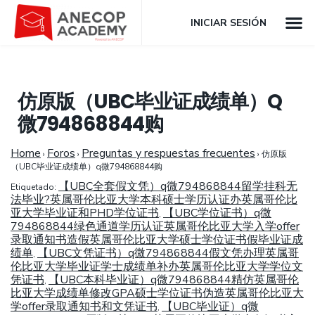
INICIAR SESIÓN
仿原版（UBC毕业证成绩单）Q
微794868844购
Home
Foros
Preguntas y respuestas frecuentes
›
›
›
仿原版
（UBC毕业证成绩单）q微794868844购
【UBC全套假文凭）q微794868844留学挂科无
Etiquetado:
法毕业?英属哥伦比亚大学本科硕士学历认证办英属哥伦比
亚大学毕业证和PHD学位证书
【UBC学位证书）q微
,
794868844绿色通道学历认证英属哥伦比亚大学入学offer
录取通知书造假英属哥伦比亚大学硕士学位证书假毕业证成
绩单
【UBC文凭证书）q微794868844假文凭办理英属哥
,
伦比亚大学毕业证学士成绩单补办英属哥伦比亚大学学位文
凭证书
【UBC本科毕业证）q微794868844精仿英属哥伦
,
比亚大学成绩单修改GPA硕士学位证书伪造英属哥伦比亚大
学offer录取通知书和文凭证书
【UBC毕业证）q微
,