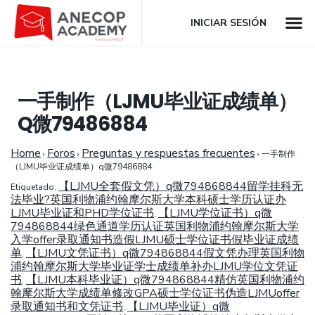
INICIAR SESIÓN
一手制作（LJMU毕业证成绩单）
Q微79486884
Home
Foros
Preguntas y respuestas frecuentes
›
›
›
一手制作
（LJMU毕业证成绩单）q微79486884
【LJMU全套假文凭）q微794868844留学挂科无
Etiquetado:
法毕业?英国利物浦约翰摩尔斯大学本科硕士学历认证办
LJMU毕业证和PHD学位证书
【LJMU学位证书）q微
,
794868844绿色通道学历认证英国利物浦约翰摩尔斯大学
入学offer录取通知书造假LJMU硕士学位证书假毕业证成绩
单
【LJMU文凭证书）q微794868844假文凭办理英国利物
,
浦约翰摩尔斯大学毕业证学士成绩单补办LJMU学位文凭证
书
【LJMU本科毕业证）q微794868844精仿英国利物浦约
,
翰摩尔斯大学成绩单修改GPA硕士学位证书伪造LJMUoffer
录取通知书和文凭证书
【LJMU毕业证）q微
,