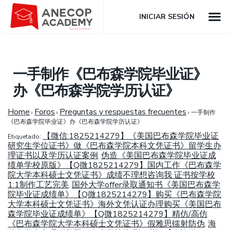
INICIAR SESIÓN
一手制作《巴布森学院毕业证》
办《巴布森学院学历认证》
Home
Foros
Preguntas y respuestas frecuentes
›
›
›
一手制作
《巴布森学院毕业证》办《巴布森学院学历认证》
【微信:1825214279】《美国巴布森学院毕业证
Etiquetado:
研究生学位证书》做《巴布森学院本科文凭证书》留学生办
理证书以及学历认证案例
伪造《美国巴布森学院毕业证成
,
绩单学校原版》【Q微1825214279】国内工作《巴布森学
院大学本科硕士文凭证书》成绩不理想咨询我 证书按学校
1:1制作工艺完美
国外大学offer录取通知书《美国巴布森学
,
院毕业证成绩单》【Q微1825214279】购买《巴布森学院
大学本科硕士文凭证书》海外文凭认证办理购买《美国巴布
森学院毕业证成绩单》【Q微1825214279】精仿/高仿
《巴布森学院大学本科硕士文凭证书》假雅思镭射防伪
海
,