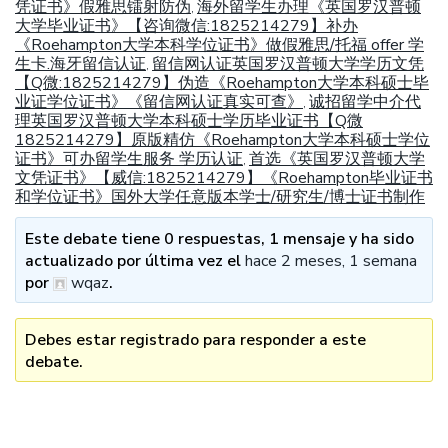
凭证书》假雅思镭射防伪
海外留学生办理《英国罗汉普顿
,
大学毕业证书》【咨询微信:1825214279】补办
《Roehampton大学本科学位证书》做假雅思/托福 offer 学
生卡.海牙留信认证
留信网认证英国罗汉普顿大学学历文凭
,
【Q微:1825214279】伪造《Roehampton大学本科硕士毕
业证学位证书》《留信网认证真实可查》
诚招留学中介代
,
理英国罗汉普顿大学本科硕士学历毕业证书【Q微
1825214279】原版精仿《Roehampton大学本科硕士学位
证书》可办留学生服务 学历认证
首选《英国罗汉普顿大学
,
文凭证书》【威信:1825214279】《Roehampton毕业证书
和学位证书》国外大学任意版本学士/研究生/博士证书制作
Este debate tiene 0 respuestas, 1 mensaje y ha sido
actualizado por última vez el
hace 2 meses, 1 semana
por
wqaz
.
Debes estar registrado para responder a este
debate.