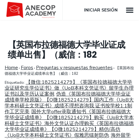
INICIAR SESIÓN
【英国布拉德福德大学毕业证成
绩单出售】（威信：182
Home
Foros
Preguntas y respuestas frecuentes
›
›
›
【英国布拉
德福德大学毕业证成绩单出售】（威信：182
【微信:1825214279】《英国布拉德福德大学毕
Etiquetado:
业证研究生学位证书》做《UoB本科文凭证书》留学生办理
证书以及学历认证案例
伪造《英国布拉德福德大学毕业证
,
成绩单学校原版》【Q微1825214279】国内工作《UoB大
学本科硕士文凭证书》成绩不理想咨询我 证书按学校1:1制
作工艺完美
国外大学offer录取通知书《英国布拉德福德大
,
学毕业证成绩单》【Q微1825214279】购买《UoB大学本
科硕士文凭证书》海外文凭认证办理购买《英国布拉德福德
大学毕业证成绩单》【Q微1825214279】精仿/高仿
《UoB大学本科硕士文凭证书》假雅思镭射防伪
海外留学
,