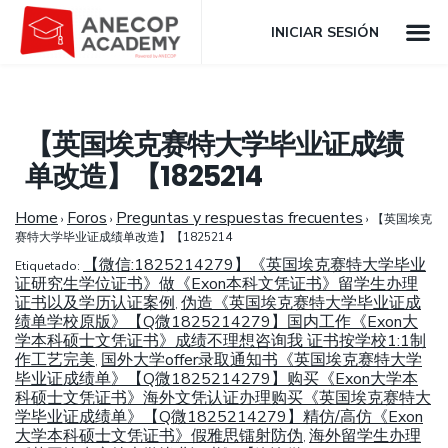
INICIAR SESIÓN
【英国埃克赛特大学毕业证成绩
单改造】【1825214
Home
Foros
Preguntas y respuestas frecuentes
›
›
›
【英国埃克
赛特大学毕业证成绩单改造】【1825214
【微信:1825214279】《英国埃克赛特大学毕业
Etiquetado:
证研究生学位证书》做《Exon本科文凭证书》留学生办理
证书以及学历认证案例
伪造《英国埃克赛特大学毕业证成
,
绩单学校原版》【Q微1825214279】国内工作《Exon大
学本科硕士文凭证书》成绩不理想咨询我 证书按学校1:1制
作工艺完美
国外大学offer录取通知书《英国埃克赛特大学
,
毕业证成绩单》【Q微1825214279】购买《Exon大学本
科硕士文凭证书》海外文凭认证办理购买《英国埃克赛特大
学毕业证成绩单》【Q微1825214279】精仿/高仿《Exon
大学本科硕士文凭证书》假雅思镭射防伪
海外留学生办理
,