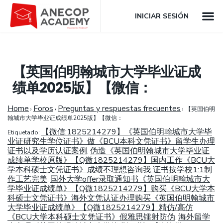
INICIAR SESIÓN
【英国伯明翰城市大学毕业证成
绩单2025版】【微信：
Home
Foros
Preguntas y respuestas frecuentes
›
›
›
【英国伯明
翰城市大学毕业证成绩单2025版】【微信：
【微信:1825214279】《英国伯明翰城市大学毕
Etiquetado:
业证研究生学位证书》做《BCU本科文凭证书》留学生办理
证书以及学历认证案例
伪造《英国伯明翰城市大学毕业证
,
成绩单学校原版》【Q微1825214279】国内工作《BCU大
学本科硕士文凭证书》成绩不理想咨询我 证书按学校1:1制
作工艺完美
国外大学offer录取通知书《英国伯明翰城市大
,
学毕业证成绩单》【Q微1825214279】购买《BCU大学本
科硕士文凭证书》海外文凭认证办理购买《英国伯明翰城市
大学毕业证成绩单》【Q微1825214279】精仿/高仿
《BCU大学本科硕士文凭证书》假雅思镭射防伪
海外留学
,