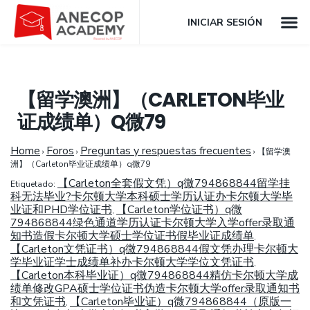
INICIAR SESIÓN
【留学澳洲】（CARLETON毕业
证成绩单）Q微79
Home
Foros
Preguntas y respuestas frecuentes
›
›
›
【留学澳
洲】（Carleton毕业证成绩单）q微79
【Carleton全套假文凭）q微794868844留学挂
Etiquetado:
科无法毕业?卡尔顿大学本科硕士学历认证办卡尔顿大学毕
业证和PHD学位证书
【Carleton学位证书）q微
,
794868844绿色通道学历认证卡尔顿大学入学offer录取通
知书造假卡尔顿大学硕士学位证书假毕业证成绩单
,
【Carleton文凭证书）q微794868844假文凭办理卡尔顿大
学毕业证学士成绩单补办卡尔顿大学学位文凭证书
,
【Carleton本科毕业证）q微794868844精仿卡尔顿大学成
绩单修改GPA硕士学位证书伪造卡尔顿大学offer录取通知书
和文凭证书
【Carleton毕业证）q微794868844（原版一
,