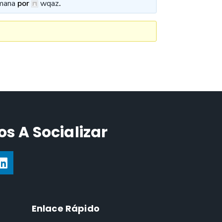
mana
por
wqaz
.
s A Socializar
Enlace Rápido