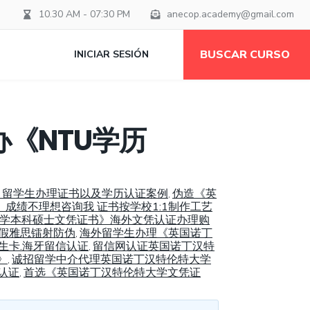
10.30 AM - 07:30 PM
anecop.academy@gmail.com
BUSCAR CURSO
INICIAR SESIÓN
《NTU学历
书》留学生办理证书以及学历认证案例
伪造《英
,
》成绩不理想咨询我 证书按学校1:1制作工艺
TU大学本科硕士文凭证书》海外文凭认证办理购
》假雅思镭射防伪
海外留学生办理《英国诺丁
,
学生卡.海牙留信认证
留信网认证英国诺丁汉特
,
》
诚招留学中介代理英国诺丁汉特伦特大学
,
认证
首选《英国诺丁汉特伦特大学文凭证
,