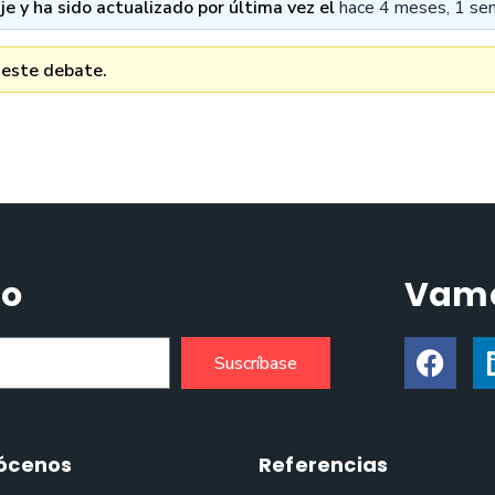
e y ha sido actualizado por última vez el
hace 4 meses, 1 se
 este debate.
do
Vamo
Suscríbase
ócenos
Referencias