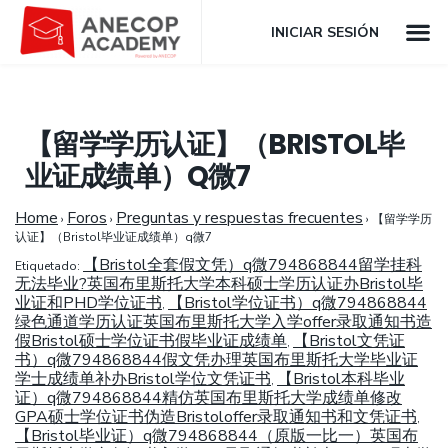
INICIAR SESIÓN
【留学学历认证】（BRISTOL毕
业证成绩单）Q微7
Home
Foros
Preguntas y respuestas frecuentes
›
›
›
【留学学历
认证】（Bristol毕业证成绩单）q微7
【Bristol全套假文凭）q微794868844留学挂科
Etiquetado:
无法毕业?英国布里斯托大学本科硕士学历认证办Bristol毕
业证和PHD学位证书
【Bristol学位证书）q微794868844
,
绿色通道学历认证英国布里斯托大学入学offer录取通知书造
假Bristol硕士学位证书假毕业证成绩单
【Bristol文凭证
,
书）q微794868844假文凭办理英国布里斯托大学毕业证
学士成绩单补办Bristol学位文凭证书
【Bristol本科毕业
,
证）q微794868844精仿英国布里斯托大学成绩单修改
GPA硕士学位证书伪造Bristoloffer录取通知书和文凭证书
,
【Bristol毕业证）q微794868844（原版一比一）英国布