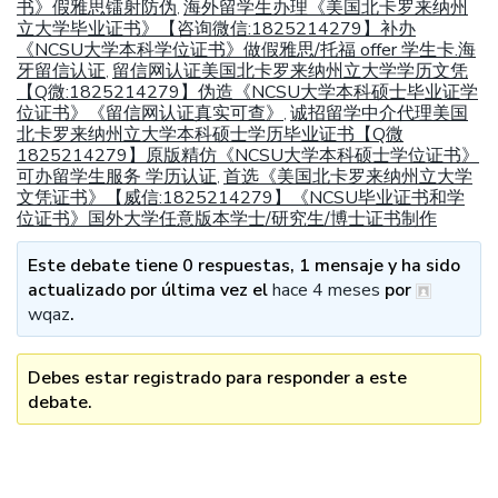
书》假雅思镭射防伪
海外留学生办理《美国北卡罗来纳州
,
立大学毕业证书》【咨询微信:1825214279】补办
《NCSU大学本科学位证书》做假雅思/托福 offer 学生卡.海
牙留信认证
留信网认证美国北卡罗来纳州立大学学历文凭
,
【Q微:1825214279】伪造《NCSU大学本科硕士毕业证学
位证书》《留信网认证真实可查》
诚招留学中介代理美国
,
北卡罗来纳州立大学本科硕士学历毕业证书【Q微
1825214279】原版精仿《NCSU大学本科硕士学位证书》
可办留学生服务 学历认证
首选《美国北卡罗来纳州立大学
,
文凭证书》【威信:1825214279】《NCSU毕业证书和学
位证书》国外大学任意版本学士/研究生/博士证书制作
Este debate tiene 0 respuestas, 1 mensaje y ha sido
actualizado por última vez el
hace 4 meses
por
wqaz
.
Debes estar registrado para responder a este
debate.