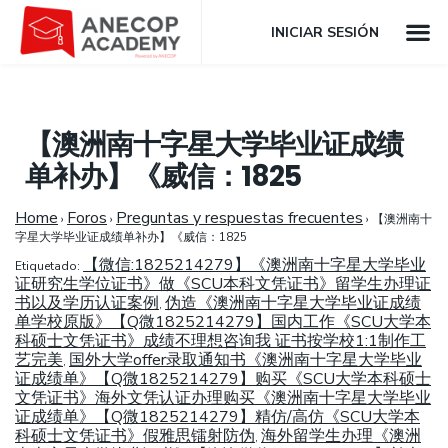
INICIAR SESIÓN
【澳洲南十字星大学毕业证成绩
单补办】《威信：1825
Home
Foros
Preguntas y respuestas frecuentes
›
›
›
【澳洲南十
字星大学毕业证成绩单补办】《威信：1825
【微信:1825214279】《澳洲南十字星大学毕业
Etiquetado:
证研究生学位证书》做《SCU本科文凭证书》留学生办理证
书以及学历认证案例
伪造《澳洲南十字星大学毕业证成绩
,
单学校原版》【Q微1825214279】国内工作《SCU大学本
科硕士文凭证书》成绩不理想咨询我 证书按学校1:1制作工
艺完美
国外大学offer录取通知书《澳洲南十字星大学毕业
,
证成绩单》【Q微1825214279】购买《SCU大学本科硕士
文凭证书》海外文凭认证办理购买《澳洲南十字星大学毕业
证成绩单》【Q微1825214279】精仿/高仿《SCU大学本
科硕士文凭证书》假雅思镭射防伪
海外留学生办理《澳洲
,