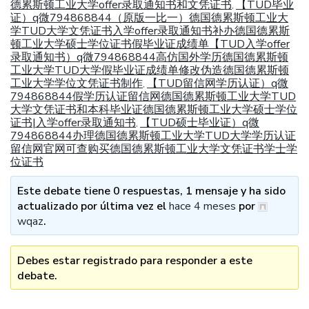
德累斯顿工业大学offer录取通知书和文凭证书
【TUD毕业
,
证）q微794868844（原版一比一）德国德累斯顿工业大
学TUD大学文凭证书入学offer录取通知书补办德国德累斯
顿工业大学硕士学位证书假毕业证成绩单【TUD入学offer
录取通知书）q微794868844高仿国外学历德国德累斯顿
工业大学TUD大学假毕业证成绩单修改伪造德国德累斯顿
工业大学学位文凭证书制作
【TUD留信网学历认证）q微
,
794868844假学历认证留信网德国德累斯顿工业大学TUD
大学文凭证书和本科毕业证德国德累斯顿工业大学硕士学位
证书|入学offer录取通知书
【TUD硕士毕业证）q微
,
794868844办理德国德累斯顿工业大学TUD大学学历认证
留信网官网可查购买德国德累斯顿工业大学文凭证书学士学
位证书
Este debate tiene 0 respuestas, 1 mensaje y ha sido
actualizado por última vez el
hace 4 meses
por
wqaz
.
Debes estar registrado para responder a este
debate.