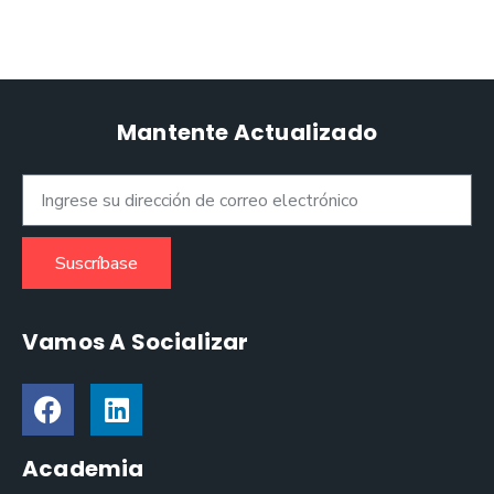
Mantente Actualizado
Suscríbase
Vamos A Socializar
Academia