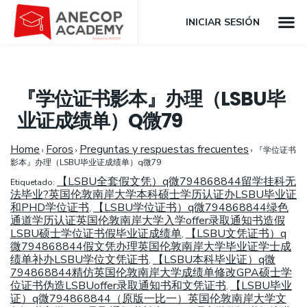
INICIAR SESIÓN
『学位证书影本』办理（LSBU毕
业证成绩单）Q微79
Home
Foros
Preguntas y respuestas frecuentes
›
›
›
『学位证书
影本』办理（LSBU毕业证成绩单）q微79
【LSBU全套假文凭）q微794868844留学挂科无
Etiquetado:
法毕业?英国伦敦南岸大学本科硕士学历认证办LSBU毕业证
和PHD学位证书
【LSBU学位证书）q微794868844绿色
,
通道学历认证英国伦敦南岸大学入学offer录取通知书造假
LSBU硕士学位证书假毕业证成绩单
【LSBU文凭证书）q
,
微794868844假文凭办理英国伦敦南岸大学毕业证学士成
绩单补办LSBU学位文凭证书
【LSBU本科毕业证）q微
,
794868844精仿英国伦敦南岸大学成绩单修改GPA硕士学
位证书伪造LSBUoffer录取通知书和文凭证书
【LSBU毕业
,
证）q微794868844（原版一比一）英国伦敦南岸大学文