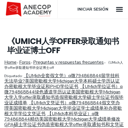
INICIAR SESIÓN
《UMICH人学OFFER录取通知书
毕业证博士OFF
Home
Foros
Preguntas y respuestas frecuentes
›
›
›
《UMich人
学offer录取通知书毕业证博士off
【UMich全套假文凭）q微794868844留学挂科
Etiquetado:
无法毕业?美国密歇根大学Michigan大学本科硕士学历认证
办密歇根大学毕业证和PHD学位证书
【UMich学位证书）q
,
微794868844绿色通道学历认证美国密歇根大学Michigan
大学入学offer录取通知书造假密歇根大学硕士学位证书假毕
业证成绩单
【UMich文凭证书）q微794868844假文凭办
,
理美国密歇根大学Michigan大学毕业证学士成绩单补办密歇
根大学学位文凭证书
【UMich本科毕业证）q微
,
794868844精仿美国密歇根大学Michigan大学成绩单修改
GPA硕士学位证书伪造密歇根大学offer录取通知书和文凭证