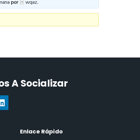
mana
por
wqaz
.
s A Socializar
Enlace Rápido