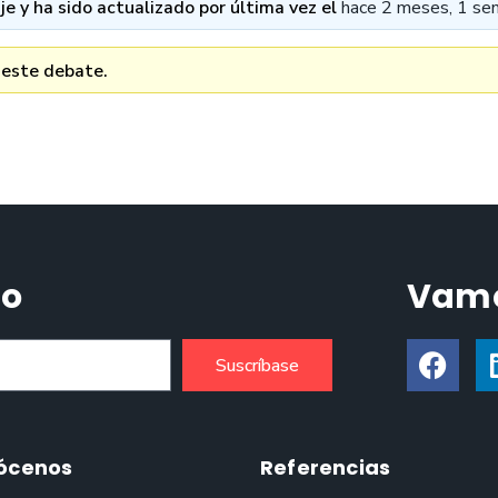
e y ha sido actualizado por última vez el
hace 2 meses, 1 se
 este debate.
do
Vamo
Suscríbase
ócenos
Referencias