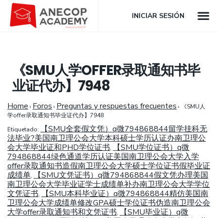
INICIAR SESIÓN
《SMU人学OFFER录取通知书毕
业证代办】7948
Home
Foros
Preguntas y respuestas frecuentes
›
›
›
《SMU人
学offer录取通知书毕业证代办】7948
【SMU全套假文凭）q微794868844留学挂科无
Etiquetado:
法毕业?美国南卫理公会大学本科硕士学历认证办南卫理公
会大学毕业证和PHD学位证书
【SMU学位证书）q微
,
794868844绿色通道学历认证美国南卫理公会大学入学
offer录取通知书造假南卫理公会大学硕士学位证书假毕业证
成绩单
【SMU文凭证书）q微794868844假文凭办理美国
,
南卫理公会大学毕业证学士成绩单补办南卫理公会大学学位
文凭证书
【SMU本科毕业证）q微794868844精仿美国南
,
卫理公会大学成绩单修改GPA硕士学位证书伪造南卫理公会
大学offer录取通知书和文凭证书
【SMU毕业证）q微
,