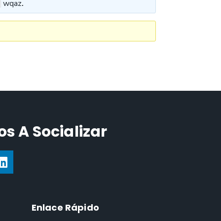
wqaz
.
s A Socializar
Enlace Rápido