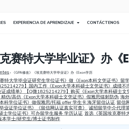
RES
EXPERIENCIA DE APRENDIZAJE
CONTÁCTENOS
埃克赛特大学毕业证》办《E
entes
›
《GPA修改》《埃克赛特大学毕业证》办《Exon学历
国埃克赛特大学毕业证研究生学位证书》做《Exon本科文凭证书》
5214279】国内工作《Exon大学本科硕士文凭证书》成绩不
业证成绩单》【Q微1825214279】购买《Exon大学本科
9】精仿/高仿《Exon大学本科硕士文凭证书》假雅思镭射防伪
海
,
学本科学位证书》做假雅思/托福 offer 学生卡.海牙留信认证
留信
,
科硕士毕业证学位证书》《留信网认证真实可查》
诚招留学中介代理
,
本科硕士学位证书》可办留学生服务 学历认证
首选《英国埃克赛特大学
,
版本学士/研究生/博士证书制作