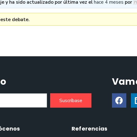
e y ha sido actualizado por última vez el
hace 4 meses
por
 este debate.
do
Vamo
Suscríbase
ócenos
Referencias