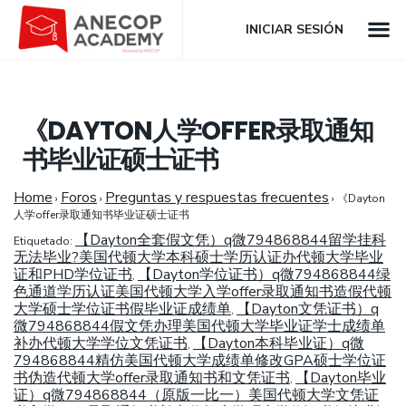
INICIAR SESIÓN
《DAYTON人学OFFER录取通知
书毕业证硕士证书
Home
Foros
Preguntas y respuestas frecuentes
›
›
›
《Dayton
人学offer录取通知书毕业证硕士证书
【Dayton全套假文凭）q微794868844留学挂科
Etiquetado:
无法毕业?美国代顿大学本科硕士学历认证办代顿大学毕业
证和PHD学位证书
【Dayton学位证书）q微794868844绿
,
色通道学历认证美国代顿大学入学offer录取通知书造假代顿
大学硕士学位证书假毕业证成绩单
【Dayton文凭证书）q
,
微794868844假文凭办理美国代顿大学毕业证学士成绩单
补办代顿大学学位文凭证书
【Dayton本科毕业证）q微
,
794868844精仿美国代顿大学成绩单修改GPA硕士学位证
书伪造代顿大学offer录取通知书和文凭证书
【Dayton毕业
,
证）q微794868844（原版一比一）美国代顿大学文凭证