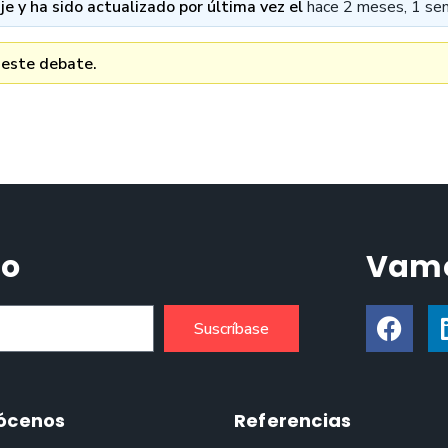
e y ha sido actualizado por última vez el
hace 2 meses, 1 se
 este debate.
do
Vamo
Suscríbase
ócenos
Referencias