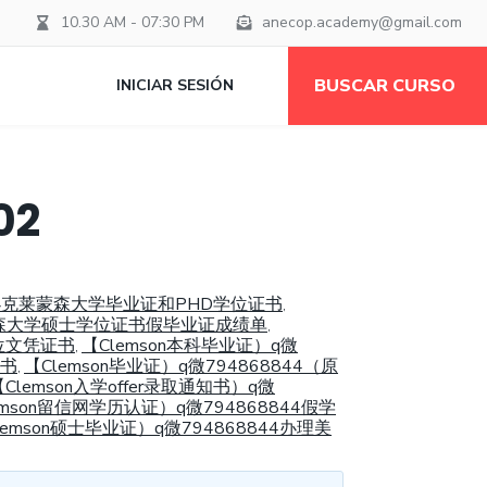
10.30 AM - 07:30 PM
anecop.academy@gmail.com
BUSCAR CURSO
INICIAR SESIÓN
02
证办克莱蒙森大学毕业证和PHD学位证书
,
莱蒙森大学硕士学位证书假毕业证成绩单
,
位文凭证书
【Clemson本科毕业证）q微
,
证书
【Clemson毕业证）q微794868844（原
,
mson入学offer录取通知书）q微
emson留信网学历认证）q微794868844假学
lemson硕士毕业证）q微794868844办理美