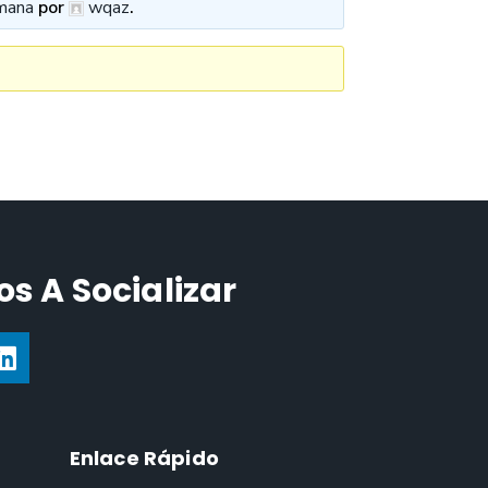
mana
por
wqaz
.
s A Socializar
Enlace Rápido