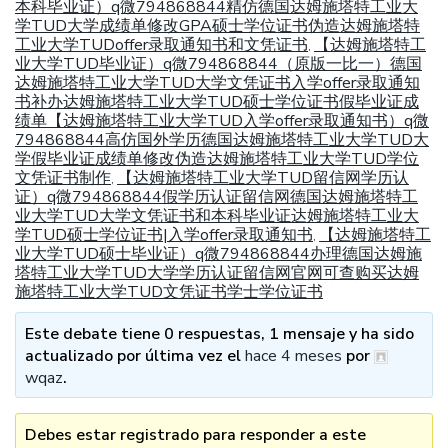
本科毕业证）q微794868844精仿德国达姆施塔特工业大
学TUD大学成绩单修改GPA硕士学位证书伪造达姆施塔特
工业大学TUDoffer录取通知书和文凭证书
【达姆施塔特工
,
业大学TUD毕业证）q微794868844（原版一比一）德国
达姆施塔特工业大学TUD大学文凭证书入学offer录取通知
书补办达姆施塔特工业大学TUD硕士学位证书假毕业证成
绩单【达姆施塔特工业大学TUD入学offer录取通知书）q微
794868844高仿国外学历德国达姆施塔特工业大学TUD大
学假毕业证成绩单修改伪造达姆施塔特工业大学TUD学位
文凭证书制作
【达姆施塔特工业大学TUD留信网学历认
,
证）q微794868844假学历认证留信网德国达姆施塔特工
业大学TUD大学文凭证书和本科毕业证达姆施塔特工业大
学TUD硕士学位证书|入学offer录取通知书
【达姆施塔特工
,
业大学TUD硕士毕业证）q微794868844办理德国达姆施
塔特工业大学TUD大学学历认证留信网官网可查购买达姆
施塔特工业大学TUD文凭证书学士学位证书
Este debate tiene 0 respuestas, 1 mensaje y ha sido
actualizado por última vez el
hace 4 meses
por
wqaz
.
Debes estar registrado para responder a este