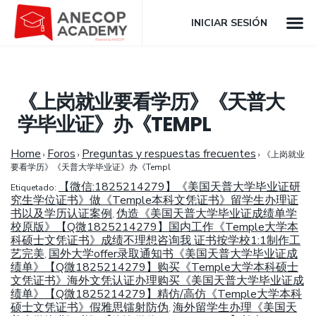
INICIAR SESIÓN
《上岗就业要看学历》《天普大
学毕业证》办《TEMPL
Home
Foros
Preguntas y respuestas frecuentes
›
›
›
《上岗就业
要看学历》《天普大学毕业证》办《Templ
【微信:1825214279】《美国天普大学毕业证研
Etiquetado:
究生学位证书》做《Temple本科文凭证书》留学生办理证
书以及学历认证案例
伪造《美国天普大学毕业证成绩单学
,
校原版》【Q微1825214279】国内工作《Temple大学本
科硕士文凭证书》成绩不理想咨询我 证书按学校1:1制作工
艺完美
国外大学offer录取通知书《美国天普大学毕业证成
,
绩单》【Q微1825214279】购买《Temple大学本科硕士
文凭证书》海外文凭认证办理购买《美国天普大学毕业证成
绩单》【Q微1825214279】精仿/高仿《Temple大学本科
硕士文凭证书》假雅思镭射防伪
海外留学生办理《美国天
,