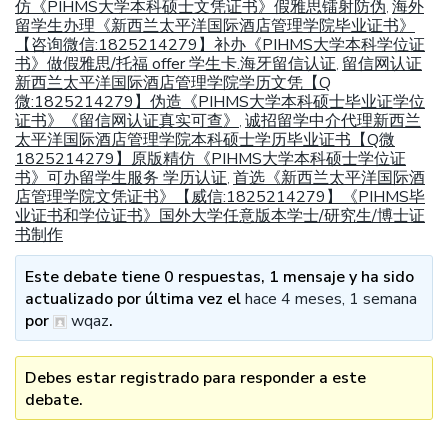
仿《PIHMS大学本科硕士文凭证书》假雅思镭射防伪
海外
,
留学生办理《新西兰太平洋国际酒店管理学院毕业证书》
【咨询微信:1825214279】补办《PIHMS大学本科学位证
书》做假雅思/托福 offer 学生卡.海牙留信认证
留信网认证
,
新西兰太平洋国际酒店管理学院学历文凭【Q
微:1825214279】伪造《PIHMS大学本科硕士毕业证学位
证书》《留信网认证真实可查》
诚招留学中介代理新西兰
,
太平洋国际酒店管理学院本科硕士学历毕业证书【Q微
1825214279】原版精仿《PIHMS大学本科硕士学位证
书》可办留学生服务 学历认证
首选《新西兰太平洋国际酒
,
店管理学院文凭证书》【威信:1825214279】《PIHMS毕
业证书和学位证书》国外大学任意版本学士/研究生/博士证
书制作
Este debate tiene 0 respuestas, 1 mensaje y ha sido
actualizado por última vez el
hace 4 meses, 1 semana
por
wqaz
.
Debes estar registrado para responder a este
debate.